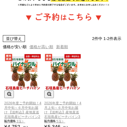
並び替え
2
件中
1
-
2
件表示
価格が安い順
価格が高い順
新着順
2026年度ご予約開始！4
2026年度ご予約開始！4
月中旬～６月中旬お届
月上旬～６月中旬お届
け
【送料込】産地直送
け
【送料込】産地直送
石垣島産ピーチパイン2
石垣島産ピーチパイン3
販売価格
販売価格
㎏（2～3玉）
㎏（3～5玉）
¥
4,752
¥
5,346