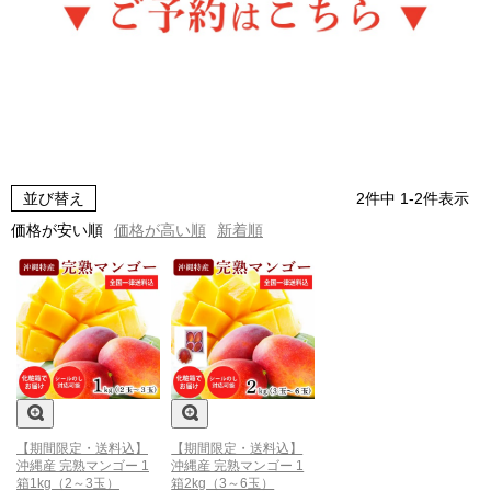
並び替え
2
件中
1
-
2
件表示
価格が安い順
価格が高い順
新着順
【期間限定・送料込】
【期間限定・送料込】
沖縄産 完熟マンゴー 1
沖縄産 完熟マンゴー 1
箱1kg（2～3玉）
箱2kg（3～6玉）