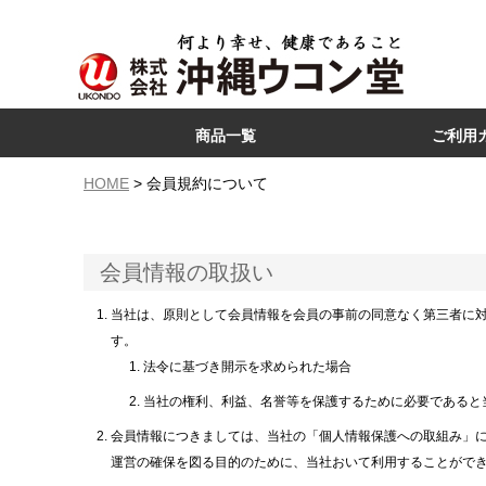
商品一覧
ご利用
ウコン
コラーゲン
ハブ
モリンガ
沖縄産フルーツ
沖縄食品
HOME
会員規約について
会員情報の取扱い
当社は、原則として会員情報を会員の事前の同意なく第三者に
す。
法令に基づき開示を求められた場合
当社の権利、利益、名誉等を保護するために必要であると
会員情報につきましては、当社の「個人情報保護への取組み」
運営の確保を図る目的のために、当社おいて利用することがで