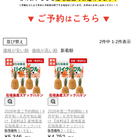
並び替え
2
件中
1
-
2
件表示
価格が安い順
価格が高い順
新着順
2026年度ご予約開始！4
2026年度ご予約開始！4
月中旬～６月中旬お届
月中旬～６月中旬お届
け
【送料込】産地直送
け
【送料込】産地直送
石垣島産スナックパイ
石垣島産スナックパイ
販売価格
販売価格
ン3㎏（3～5玉）
ン2㎏（2～3玉）
¥
5,346
¥
4,752