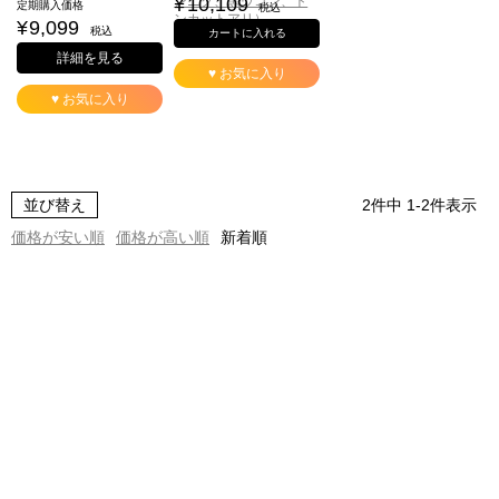
¥
10,109
ンニク、黒ウコン、ト
定期購入価格
税込
ンカットアリ）
¥
9,099
税込
カートに入れる
詳細を見る
♥ お気に入り
♥ お気に入り
並び替え
2
件中
1
-
2
件表示
価格が安い順
価格が高い順
新着順