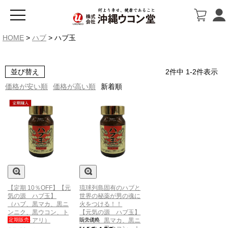
HOME
ハブ
ハブ玉
並び替え
2
件中
1
-
2
件表示
価格が安い順
価格が高い順
新着順
【定期 10％OFF】【元
琉球列島固有のハブと
気の源 ハブ玉】
世界の秘薬が男の魂に
（ハブ、黒マカ、黒ニ
火をつける！！
ンニク、黒ウコン、ト
【元気の源 ハブ玉】
定期販売
販売価格
ンカットアリ）
（ハブ、黒マカ、黒ニ