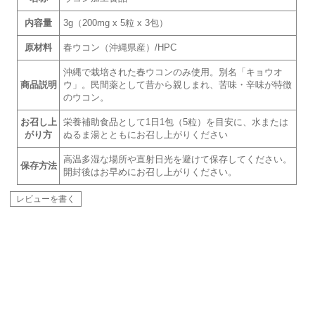
内容量
3g（200mg x 5粒 x 3包）
原材料
春ウコン（沖縄県産）/HPC
沖縄で栽培された春ウコンのみ使用。別名「キョウオ
商品説明
ウ」。民間薬として昔から親しまれ、苦味・辛味が特徴
のウコン。
お召し上
栄養補助食品として1日1包（5粒）を目安に、水または
がり方
ぬるま湯とともにお召し上がりください
高温多湿な場所や直射日光を避けて保存してください。
保存方法
開封後はお早めにお召し上がりください。
レビューを書く