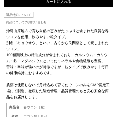
カートに入れる
返品特約について
商品についてのお問い合わせ
沖縄山原地方で育ち自然の恵みがたっぷりと含まれた良質な春
ウコンを使用。飲みやすい粒タイプ。
別名「キョウオウ」といい、古くから民間薬として親しまれた
ウコン。
100種類以上の精油成分が含まれており、カルシウム・カリウ
ム・鉄・マグネシウムといったミネラルや食物繊維も豊富。
苦味・辛味が強いのが特徴ですが、粒タイプで飲みやすく毎日
の健康維持におすすめです。
農薬は使用しないで丹精込めて育てたウコンのみをGMP認定工
場にて製造。徹底した製造管理・品質管理のもと安心安全な商
品をお届けします。
商品名
春ウコン（粒）
名称
ウコン加工食品