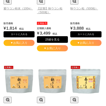
紫ウコン粉末（100g）
【定期】秋ウコン粒
秋ウコン粒（500粒）
（500粒）
販売価格
定期販売
販売価格
¥
1,814
¥
3,888
定期購入価格
税込
税込
¥
3,499
税込
カートに入れる
カートに入れる
詳細を見る
♥ お気に入り
♥ お気に入り
♥ お気に入り