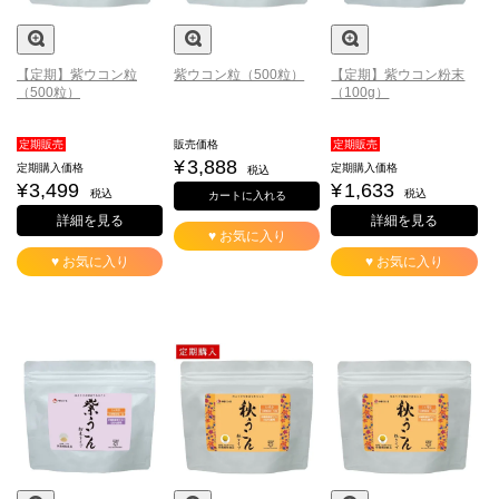
【定期】紫ウコン粒
紫ウコン粒（500粒）
【定期】紫ウコン粉末
（500粒）
（100g）
定期販売
販売価格
定期販売
¥
3,888
定期購入価格
定期購入価格
税込
¥
3,499
¥
1,633
税込
税込
カートに入れる
詳細を見る
詳細を見る
♥ お気に入り
♥ お気に入り
♥ お気に入り