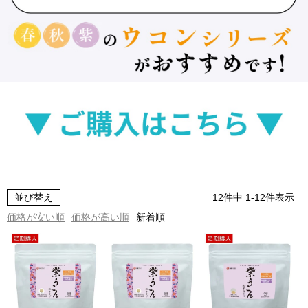
並び替え
12
件中
1
-
12
件表示
価格が安い順
価格が高い順
新着順