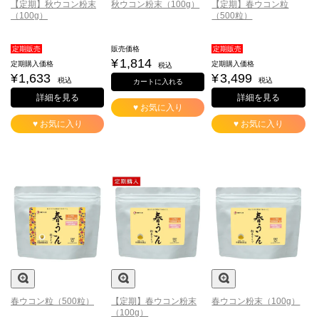
【定期】秋ウコン粉末
秋ウコン粉末（100g）
【定期】春ウコン粒
（100g）
（500粒）
定期販売
販売価格
定期販売
¥
1,814
定期購入価格
定期購入価格
税込
¥
1,633
¥
3,499
税込
税込
カートに入れる
詳細を見る
詳細を見る
♥ お気に入り
♥ お気に入り
♥ お気に入り
春ウコン粒（500粒）
【定期】春ウコン粉末
春ウコン粉末（100g）
（100g）