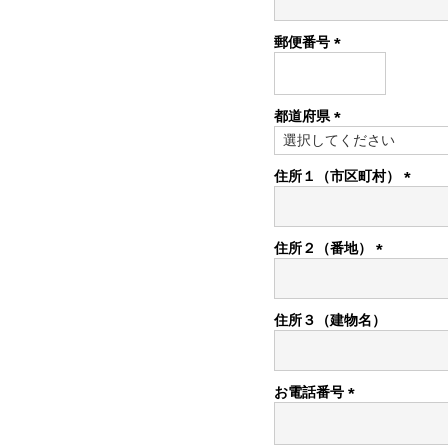
須)
郵便番号
(必
須)
都道府県
(必
須)
住所１（市区町村）
(必
須)
住所２（番地）
(必
須)
住所３（建物名）
お電話番号
(必
須)