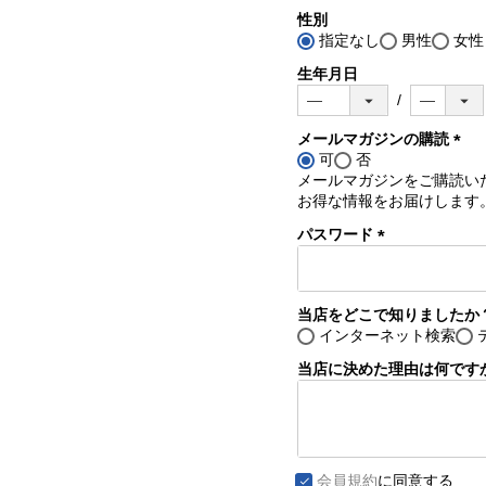
性別
指定なし
男性
女性
生年月日
メールマガジンの購読
可
否
(必
メールマガジンをご購読い
須)
お得な情報をお届けします
パスワード
(必
須)
当店をどこで知りましたか
インターネット検索
当店に決めた理由は何です
会員規約
に同意する