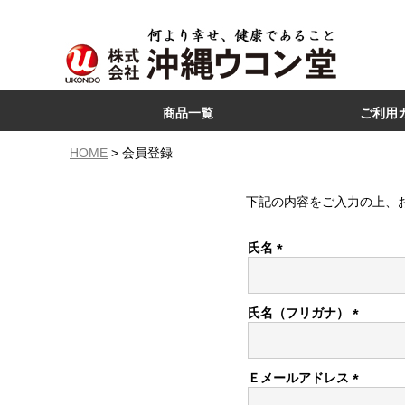
商品一覧
ご利用
ウコン
コラーゲン
ハブ
モリンガ
沖縄産フルーツ
沖縄食品
HOME
会員登録
下記の内容をご入力の上、
氏名
(必
須)
氏名（フリガナ）
(必
須)
Ｅメールアドレス
(必