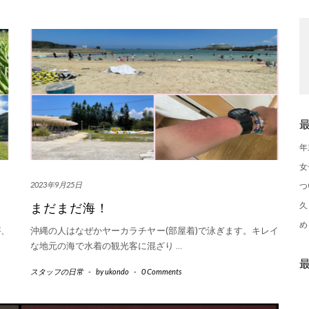
年
女
2023年9月25日
つ
久
まだまだ海！
め
が、
沖縄の人はなぜかヤーカラチヤー(部屋着)で泳ぎます。キレイ
な地元の海で水着の観光客に混ざり
…
スタッフの日常
-
by
ukondo
-
0 Comments