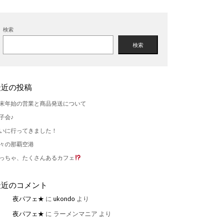
検索
検索
最近の投稿
末年始の営業と商品発送について
子会♪
いに行ってきました！
々の那覇空港
っちゃ、たくさんあるカフェ
最近のコメント
夜パフェ★
に
ukondo
より
夜パフェ★
に
ラーメンマニア
より