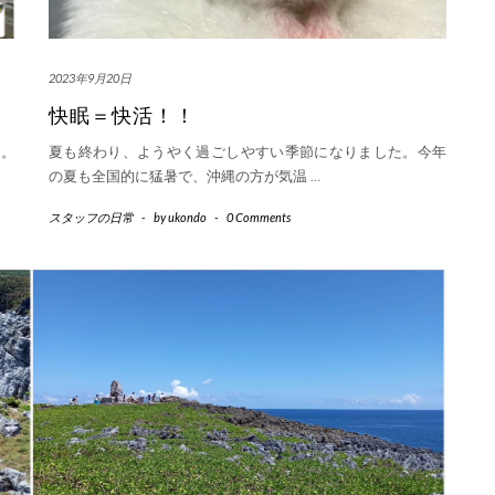
2023年9月20日
快眠＝快活！！
た。
夏も終わり、ようやく過ごしやすい季節になりました。今年
の夏も全国的に猛暑で、沖縄の方が気温
…
スタッフの日常
-
by
ukondo
-
0 Comments