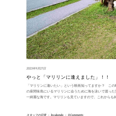
2023年9月27日
やっと「マリリンに逢えました」！！
「マリリンに逢いたい」という映画知ってますか？ この
の座間味島にいるマリリンに会うために海を泳いで渡った
一綺麗な海です。マリリンも見ていますので、これからも
スタッフの日常
-
by
ukondo
-
0 Comments