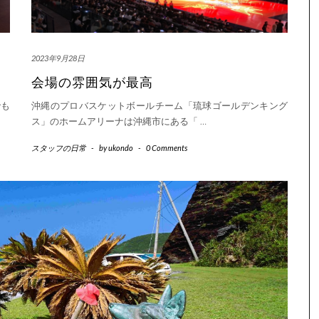
2023年9月28日
会場の雰囲気が最高
でも
沖縄のプロバスケットボールチーム「琉球ゴールデンキング
ス」のホームアリーナは沖縄市にある「
…
スタッフの日常
-
by
ukondo
-
0 Comments