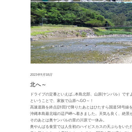
2023年9月18日
北へ～
ドライブの定番といえば…本島北部、山原(ヤンバル）です
ということで、家族で山原へGO～！
高速道路を終点(許田)で降りたあとはひたすら国道58号線
沖縄本島最北端の辺戸岬へ着きました。天気も良く、絶景
そのあとは奥ヤンバルの里の川原で一休み。
奥やんばる食堂では人生初のハイビスカスの天ぷらをいた