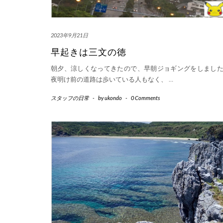
2023年9月21日
早起きは三文の徳
朝夕、涼しくなってきたので、早朝ジョギングをしまし
夜明け前の道路は歩いている人もなく、
…
スタッフの日常
-
by
ukondo
-
0 Comments