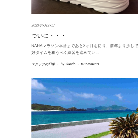
2023年9月29日
ついに・・・
NAHAマラソン本番まであと3ヶ月を切り、前年より少し
好タイムを狙うべく練習を進めてい
…
スタッフの日常
-
by
ukondo
-
0 Comments