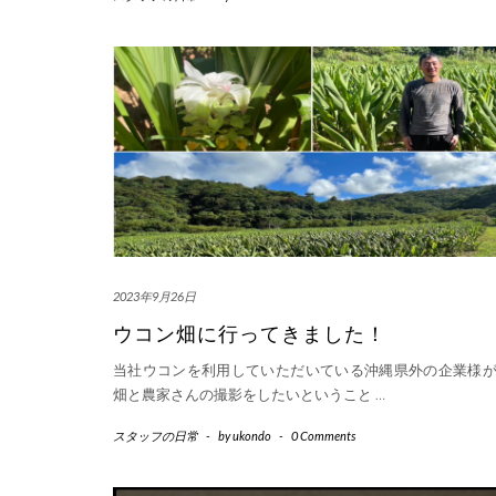
2023年9月26日
ウコン畑に行ってきました！
当社ウコンを利用していただいている沖縄県外の企業様
畑と農家さんの撮影をしたいということ
…
スタッフの日常
-
by
ukondo
-
0 Comments