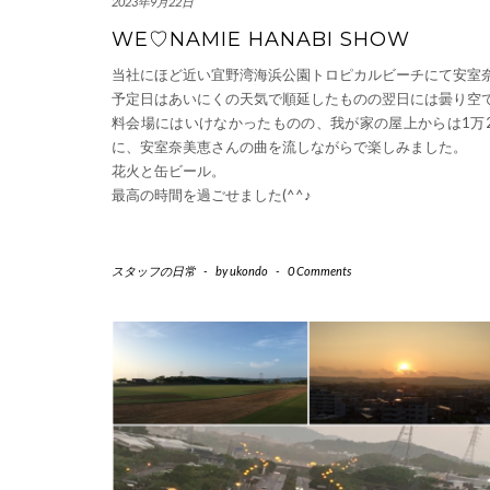
2023年9月22日
WE♡NAMIE HANABI SHOW
当社にほど近い宜野湾海浜公園トロピカルビーチにて安室
予定日はあいにくの天気で順延したものの翌日には曇り空
料会場にはいけなかったものの、我が家の屋上からは1万
に、安室奈美恵さんの曲を流しながらで楽しみました。
花火と缶ビール。
最高の時間を過ごせました(^^♪
スタッフの日常
-
by
ukondo
-
0 Comments