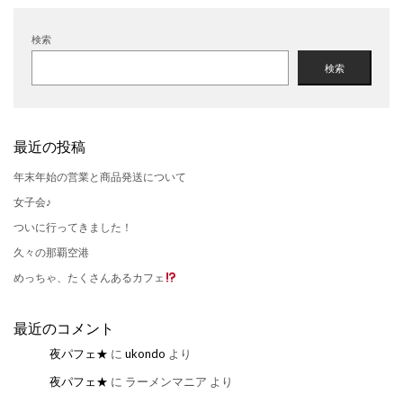
検索
検索
最近の投稿
年末年始の営業と商品発送について
女子会♪
ついに行ってきました！
久々の那覇空港
めっちゃ、たくさんあるカフェ
最近のコメント
夜パフェ★
に
ukondo
より
夜パフェ★
に
ラーメンマニア
より