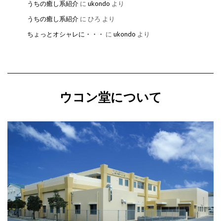
うちの癒し系紹介
に
ukondo
より
うちの癒し系紹介
に
ひろ
より
ちょっとオシャレに・・・
に
ukondo
より
ウコン堂について