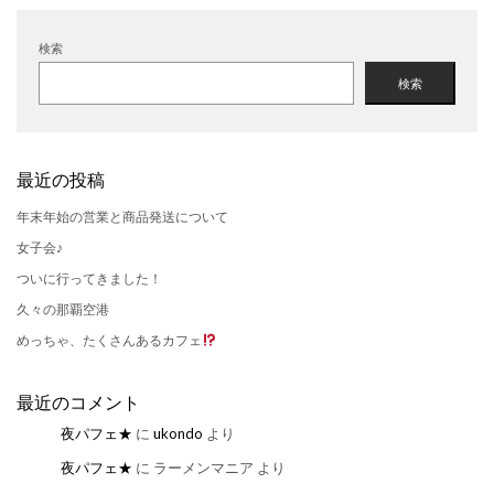
検索
検索
最近の投稿
年末年始の営業と商品発送について
女子会♪
ついに行ってきました！
久々の那覇空港
めっちゃ、たくさんあるカフェ
最近のコメント
夜パフェ★
に
ukondo
より
夜パフェ★
に
ラーメンマニア
より