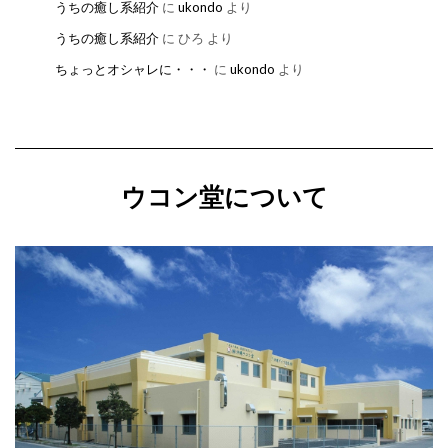
うちの癒し系紹介
に
ukondo
より
うちの癒し系紹介
に
ひろ
より
ちょっとオシャレに・・・
に
ukondo
より
ウコン堂について