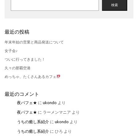
検索
最近の投稿
年末年始の営業と商品発送について
女子会♪
ついに行ってきました！
久々の那覇空港
めっちゃ、たくさんあるカフェ
最近のコメント
夜パフェ★
に
ukondo
より
夜パフェ★
に
ラーメンマニア
より
うちの癒し系紹介
に
ukondo
より
うちの癒し系紹介
に
ひろ
より