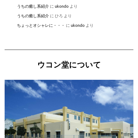
うちの癒し系紹介
に
ukondo
より
うちの癒し系紹介
に
ひろ
より
ちょっとオシャレに・・・
に
ukondo
より
ウコン堂について