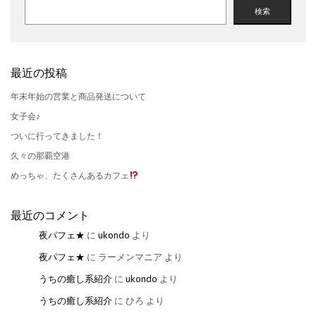
検索
最近の投稿
年末年始の営業と商品発送について
女子会♪
ついに行ってきました！
久々の那覇空港
めっちゃ、たくさんあるカフェ
最近のコメント
夜パフェ★
に
ukondo
より
夜パフェ★
に
ラーメンマニア
より
うちの癒し系紹介
に
ukondo
より
うちの癒し系紹介
に
ひろ
より