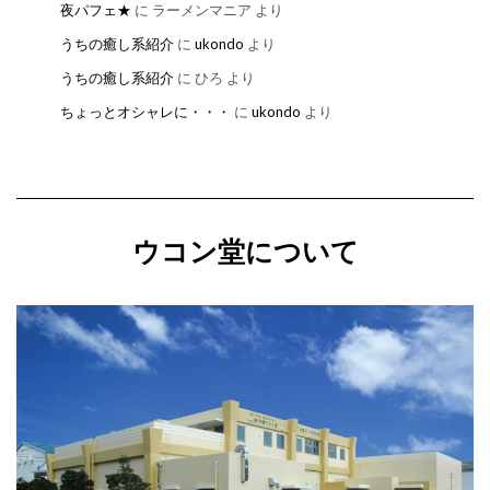
夜パフェ★
に
ラーメンマニア
より
うちの癒し系紹介
に
ukondo
より
うちの癒し系紹介
に
ひろ
より
ちょっとオシャレに・・・
に
ukondo
より
ウコン堂について