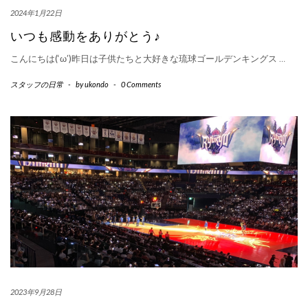
2024年1月22日
いつも感動をありがとう♪
こんにちは(‘ω’)昨日は子供たちと大好きな琉球ゴールデンキングス
…
スタッフの日常
-
by
ukondo
-
0 Comments
2023年9月28日