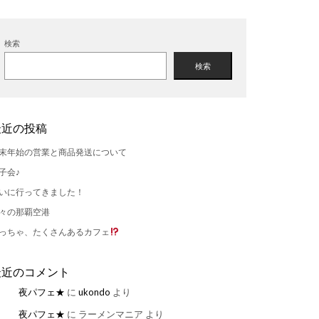
検索
検索
最近の投稿
末年始の営業と商品発送について
子会♪
いに行ってきました！
々の那覇空港
っちゃ、たくさんあるカフェ
最近のコメント
夜パフェ★
に
ukondo
より
夜パフェ★
に
ラーメンマニア
より