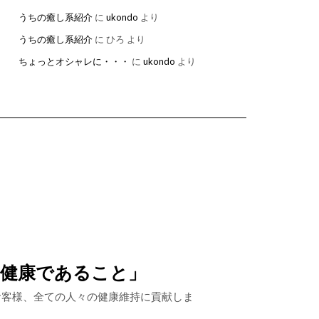
うちの癒し系紹介
に
ukondo
より
うちの癒し系紹介
に
ひろ
より
ちょっとオシャレに・・・
に
ukondo
より
、健康であること」
お客様、全ての人々の健康維持に貢献しま