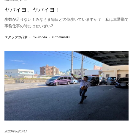
ヤバイヨ、ヤバイヨ！
歩数が足りない！みなさま毎日どの位歩いていますか？ 私は車通勤で
事務仕事の時にはせいぜい2
…
スタッフの日常
-
by
ukondo
-
0 Comments
2023年6月14日