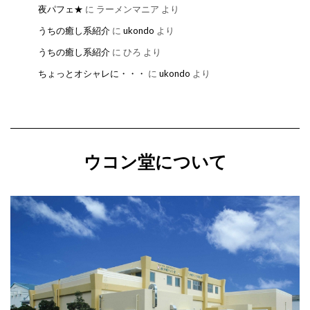
夜パフェ★
に
ラーメンマニア
より
うちの癒し系紹介
に
ukondo
より
うちの癒し系紹介
に
ひろ
より
ちょっとオシャレに・・・
に
ukondo
より
ウコン堂について