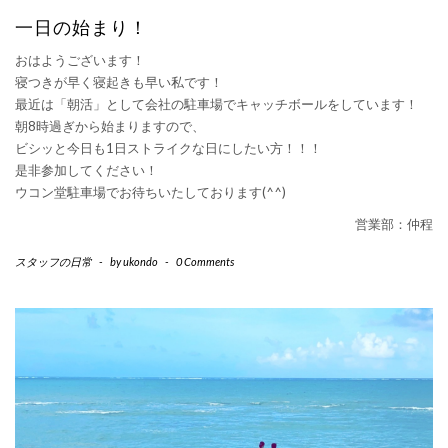
一日の始まり！
おはようございます！
寝つきが早く寝起きも早い私です！
最近は「朝活」として会社の駐車場でキャッチボールをしています！
朝8時過ぎから始まりますので、
ビシッと今日も1日ストライクな日にしたい方！！！
是非参加してください！
ウコン堂駐車場でお待ちいたしております(
^^
)
営業部：仲程
スタッフの日常
-
by
ukondo
-
0 Comments