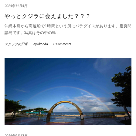
2024年11月5日
やっとクジラに会えました？？？
沖縄本島から高速船で1時間という所にパラダイスがあります。慶良間
諸島です。写真はその中の島
…
スタッフの日常
-
by
ukondo
-
0 Comments
2024年9月17日