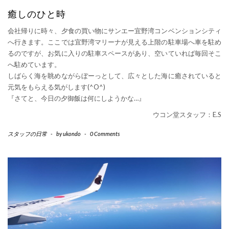
癒しのひと時
会社帰りに時々、夕食の買い物にサンエー宜野湾コンベンションシティ
へ行きます。ここでは宜野湾マリーナが見える上階の駐車場へ車を駐め
るのですが、お気に入りの駐車スペースがあり、空いていれば毎回そこ
へ駐めています。
しばらく海を眺めながらぼーっとして、広々とした海に癒されていると
元気をもらえる気がします(^O^)
『さてと、今日の夕御飯は何にしようかな…』
ウコン堂スタッフ：E.S
スタッフの日常
-
by
ukondo
-
0 Comments