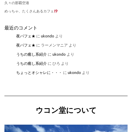
久々の那覇空港
めっちゃ、たくさんあるカフェ
最近のコメント
夜パフェ★
に
ukondo
より
夜パフェ★
に
ラーメンマニア
より
うちの癒し系紹介
に
ukondo
より
うちの癒し系紹介
に
ひろ
より
ちょっとオシャレに・・・
に
ukondo
より
ウコン堂について