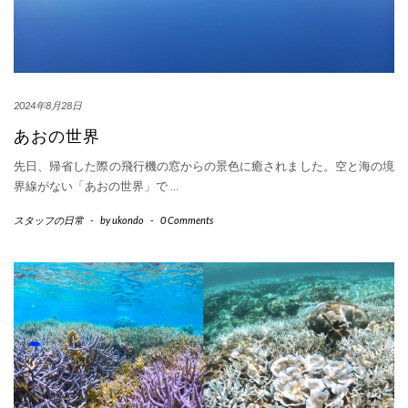
2024年8月28日
あおの世界
先日、帰省した際の飛行機の窓からの景色に癒されました。空と海の境
界線がない「あおの世界」で
…
スタッフの日常
-
by
ukondo
-
0 Comments