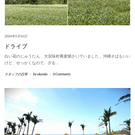
2024年5月16日
ドライブ
白い花のじゅうたん、大宜味村蕎麦畑さいていました。沖縄そばもいい
けど、せっかくなので、ざる
…
スタッフの日常
-
by
ukondo
-
0 Comments