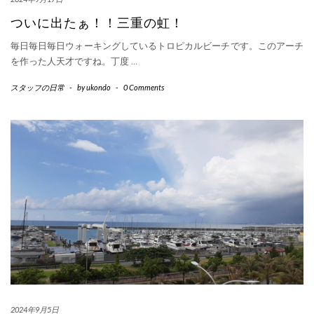
ついに出たぁ！！三重の虹！
毎日毎日毎日ウォーキングしているトロピカルビーチです。このアーチ
を作った人天才ですね。丁度
…
スタッフの日常
-
by
ukondo
-
0 Comments
2024年9月5日