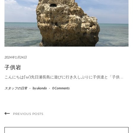
2024年1月24日
子供岩
こんにちは(‘ω’)先日瀬長島に遊びに行き久しぶりに子供達と「子供
…
スタッフの日常
-
by
ukondo
-
0 Comments
PREVIOUS POSTS