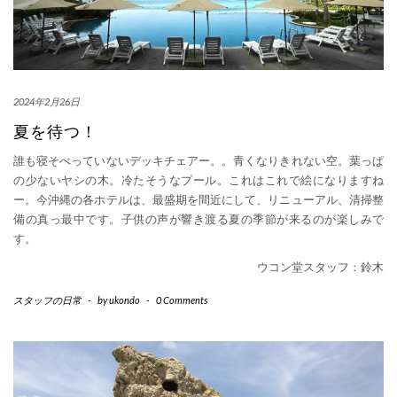
2024年2月26日
夏を待つ！
誰も寝そべっていないデッキチェアー。。青くなりきれない空。葉っぱ
の少ないヤシの木。冷たそうなプール。これはこれで絵になりますね
ー。今沖縄の各ホテルは、最盛期を間近にして、リニューアル、清掃整
備の真っ最中です。子供の声が響き渡る夏の季節が来るのが楽しみで
す。
ウコン堂スタッフ：鈴木
スタッフの日常
-
by
ukondo
-
0 Comments