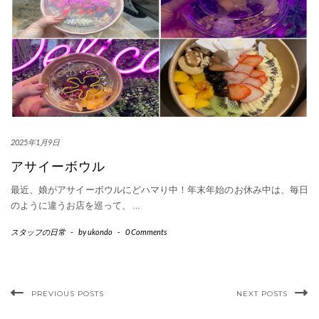
2025年1月9日
アサイーボウル
最近、娘がアサイーボウルにどハマり中！年末年始のお休み中は、毎日
のように違うお店を巡って、
…
スタッフの日常
-
by
ukondo
-
0 Comments
PREVIOUS POSTS
NEXT POSTS