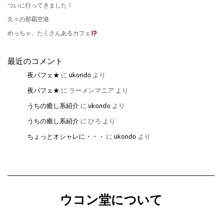
ついに行ってきました！
久々の那覇空港
めっちゃ、たくさんあるカフェ
最近のコメント
夜パフェ★
に
ukondo
より
夜パフェ★
に
ラーメンマニア
より
うちの癒し系紹介
に
ukondo
より
うちの癒し系紹介
に
ひろ
より
ちょっとオシャレに・・・
に
ukondo
より
ウコン堂について