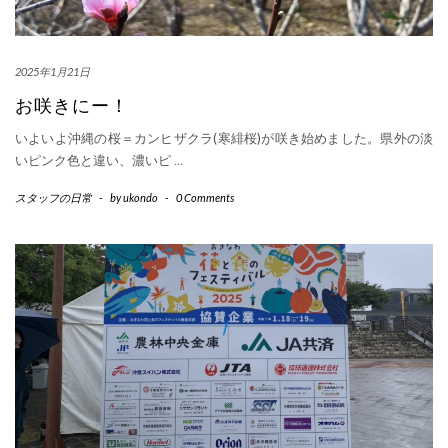
2025年1月21日
お咲きにー！
いよいよ沖縄の桜＝カンヒザクラ(寒緋桜)が咲き始めました。県外の淡
いピンク色と違い、濃いピ
…
スタッフの日常
-
by
ukondo
-
0 Comments