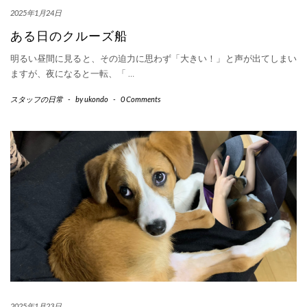
2025年1月24日
ある日のクルーズ船
明るい昼間に見ると、その迫力に思わず「大きい！」と声が出てしまい
ますが、夜になると一転、「
…
スタッフの日常
-
by
ukondo
-
0 Comments
2025年1月23日