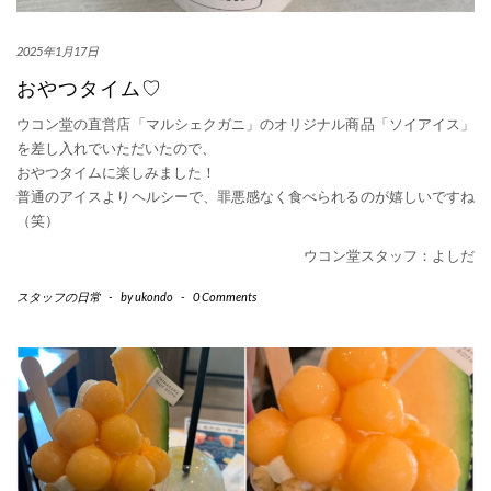
2025年1月17日
おやつタイム♡
ウコン堂の直営店「マルシェクガニ」のオリジナル商品「ソイアイス」
を差し入れでいただいたので、
おやつタイムに楽しみました！
普通のアイスよりヘルシーで、罪悪感なく食べられるのが嬉しいですね
（笑）
ウコン堂スタッフ：よしだ
スタッフの日常
-
by
ukondo
-
0 Comments