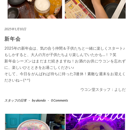
2025年1月10日
新年会
2025年の新年会は、気の合う仲間＆子供たちと一緒に楽しくスタート♪
もしかすると、大人の方が子供たちより楽しんでいたかも…！？笑
新年会シーズンはまだまだ続きますね！お酒のお供にウコンを忘れず
に、楽しいひとときをお過ごしください♪
そして、今日をがんばれば待ちに待った3連休！素敵な週末をお迎えく
ださいね～(
^^
)
ウコン堂スタッフ：よしだ
スタッフの日常
-
by
ukondo
-
0 Comments