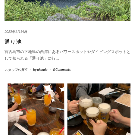
2025年1月14日
通り池
宮古島市の下地島の西岸にあるパワースポットやダイビングスポットと
して知られる「通り池」に行
…
スタッフの日常
-
by
ukondo
-
0 Comments