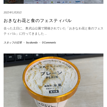
2025年1月20日
おきなわ花と食のフェスティバル
去った土日に、奥武山公園で開催されていた「おきなわ花と食のフェス
ティバル」に行ってきました
…
スタッフの日常
-
by
ukondo
-
0 Comments