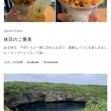
2025年1月16日
休日のご褒美
ある休日、子供たちと一緒に訪れたお店で、素敵なパフェを楽しみまし
た！マンゴーとメロンで迷い
…
スタッフの日常
-
by
ukondo
-
0 Comments