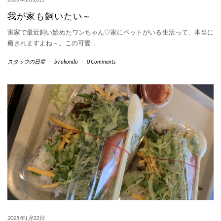
我が家も飼いたい～
実家で最近飼い始めたワンちゃん♡家にペットがいる生活って、本当に
癒されますよね～。この可愛
…
スタッフの日常
-
by
ukondo
-
0 Comments
2025年1月22日