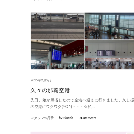
2025年2月5日
久々の那覇空港
先日、娘が帰省したので空港へ迎えに行きました。久し
の空港にワクワク(^O^)・・・☆私
…
スタッフの日常
-
by
ukondo
-
0 Comments