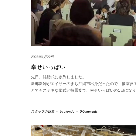
2025年1月29日
幸せいっぱい
先日、結婚式に参列しました。
新郎新婦がエイサーのまち沖縄市出身だったので、披露宴
とてもステキな挙式と披露宴で、幸せいっぱいの1日にな
スタッフの日常
-
by
ukondo
-
0 Comments