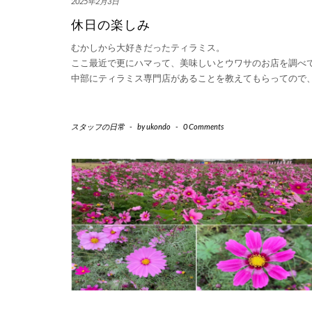
2025年2月3日
休日の楽しみ
むかしから大好きだったティラミス。
ここ最近で更にハマって、美味しいとウワサのお店を調べ
中部にティラミス専門店があることを教えてもらってので
スタッフの日常
-
by
ukondo
-
0 Comments