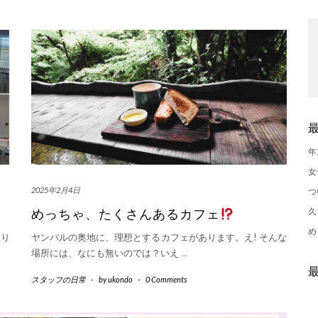
年
女
2025年2月4日
つ
久
めっちゃ、たくさんあるカフェ
め
振り
ヤンバルの奥地に、理想とするカフェがあります。え! そんな
場所には、なにも無いのでは？いえ
…
スタッフの日常
-
by
ukondo
-
0 Comments