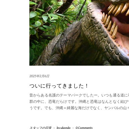
2025年2月6日
ついに行ってきました！
昔からある名護のテーマパークでしたー。いつも通る道に
群の中に、恐竜だらけです。沖縄と恐竜はなんとなく結び
うです。でも、沖縄＝綺麗な海だけでなく、ヤンバルの山
スタッフの日常
-
by
ukondo
-
0 Comments