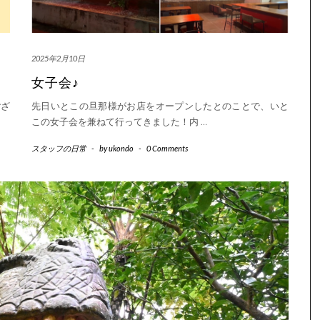
2025年2月10日
女子会♪
ござ
先日いとこの旦那様がお店をオープンしたとのことで、いと
この女子会を兼ねて行ってきました！内
…
スタッフの日常
-
by
ukondo
-
0 Comments