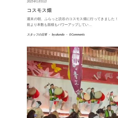
2025年1月31日
コスモス畑
週末の朝、ふらっと読谷のコスモス畑に行ってきました
前より本数も面積もパワーアップしてい
…
スタッフの日常
-
by
ukondo
-
0 Comments