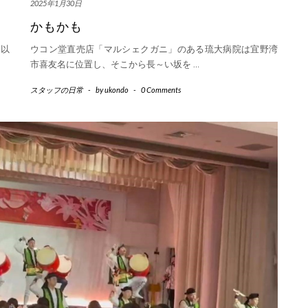
2025年1月30日
かもかも
！以
ウコン堂直売店「マルシェクガニ」のある琉大病院は宜野湾
市喜友名に位置し、そこから長～い坂を
…
スタッフの日常
-
by
ukondo
-
0 Comments