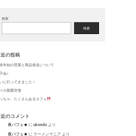
検索
検索
最近の投稿
末年始の営業と商品発送について
子会♪
いに行ってきました！
々の那覇空港
っちゃ、たくさんあるカフェ
最近のコメント
夜パフェ★
に
ukondo
より
夜パフェ★
に
ラーメンマニア
より