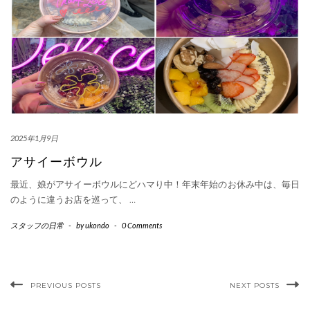
2025年1月9日
アサイーボウル
最近、娘がアサイーボウルにどハマり中！年末年始のお休み中は、毎日
のように違うお店を巡って、
…
スタッフの日常
-
by
ukondo
-
0 Comments
PREVIOUS POSTS
NEXT POSTS