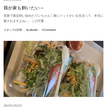
我が家も飼いたい～
実家で最近飼い始めたワンちゃん♡家にペットがいる生活って、本当に
癒されますよね～。この可愛
…
スタッフの日常
-
by
ukondo
-
0 Comments
2025年1月22日