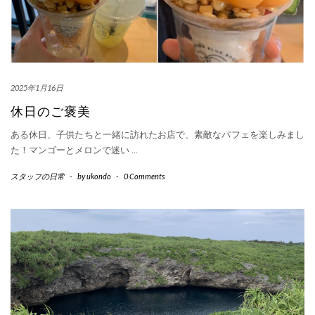
2025年1月16日
休日のご褒美
ある休日、子供たちと一緒に訪れたお店で、素敵なパフェを楽しみまし
た！マンゴーとメロンで迷い
…
スタッフの日常
-
by
ukondo
-
0 Comments