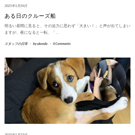
2025年1月24日
ある日のクルーズ船
明るい昼間に見ると、その迫力に思わず「大きい！」と声が出てしまい
ますが、夜になると一転、「
…
スタッフの日常
-
by
ukondo
-
0 Comments
2025年1月23日