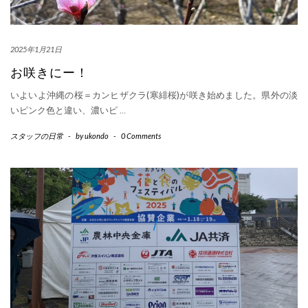
2025年1月21日
お咲きにー！
いよいよ沖縄の桜＝カンヒザクラ(寒緋桜)が咲き始めました。県外の淡
いピンク色と違い、濃いピ
…
スタッフの日常
-
by
ukondo
-
0 Comments