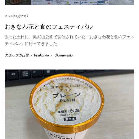
2025年1月20日
おきなわ花と食のフェスティバル
去った土日に、奥武山公園で開催されていた「おきなわ花と食のフェス
ティバル」に行ってきました
…
スタッフの日常
-
by
ukondo
-
0 Comments