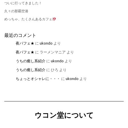
ついに行ってきました！
久々の那覇空港
めっちゃ、たくさんあるカフェ
最近のコメント
夜パフェ★
に
ukondo
より
夜パフェ★
に
ラーメンマニア
より
うちの癒し系紹介
に
ukondo
より
うちの癒し系紹介
に
ひろ
より
ちょっとオシャレに・・・
に
ukondo
より
ウコン堂について