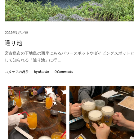
2025年1月14日
通り池
宮古島市の下地島の西岸にあるパワースポットやダイビングスポットと
して知られる「通り池」に行
…
スタッフの日常
-
by
ukondo
-
0 Comments