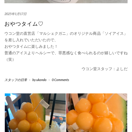
2025年1月17日
おやつタイム♡
ウコン堂の直営店「マルシェクガニ」のオリジナル商品「ソイアイス」
を差し入れでいただいたので、
おやつタイムに楽しみました！
普通のアイスよりヘルシーで、罪悪感なく食べられるのが嬉しいですね
（笑）
ウコン堂スタッフ：よしだ
スタッフの日常
-
by
ukondo
-
0 Comments