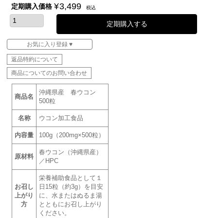
¥
3,499
定期購入価格
税込
定期購入する
お気に入り登録 ♥
返品特約について
商品についてのお問い合わせ
沖縄県産 春ウコン
商品名
500粒
名称
ウコン加工食品
内容量
100g（200mg×500粒）
春ウコン（沖縄県産）
原材料
／HPC
栄養補助食品として１
お召し
日15粒（約3g）を目安
上がり
に、水またはぬるま湯
方
とともにお召し上がり
ください。