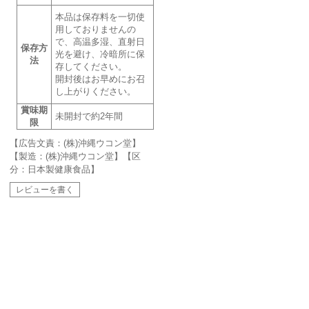
本品は保存料を一切使
用しておりませんの
で、高温多湿、直射日
保存方
光を避け、冷暗所に保
法
存してください。
開封後はお早めにお召
し上がりください。
賞味期
未開封で約2年間
限
【広告文責：(株)沖縄ウコン堂】
【製造：(株)沖縄ウコン堂】【区
分：日本製健康食品】
レビューを書く