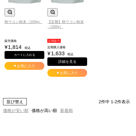
秋ウコン粉末（100g）
【定期】秋ウコン粉末
（100g）
販売価格
定期販売
¥
1,814
定期購入価格
税込
¥
1,633
税込
カートに入れる
詳細を見る
♥ お気に入り
♥ お気に入り
並び替え
2
件中
1
-
2
件表示
価格が安い順
価格が高い順
新着順