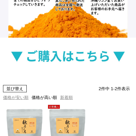
並び替え
2
件中
1
-
2
件表示
価格が安い順
価格が高い順
新着順