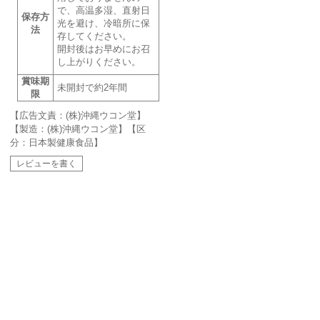
で、高温多湿、直射日
保存方
光を避け、冷暗所に保
法
存してください。
開封後はお早めにお召
し上がりください。
賞味期
未開封で約2年間
限
【広告文責：(株)沖縄ウコン堂】
【製造：(株)沖縄ウコン堂】【区
分：日本製健康食品】
レビューを書く