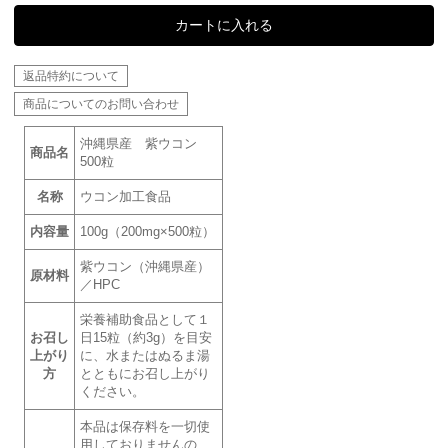
カートに入れる
返品特約について
商品についてのお問い合わせ
沖縄県産 紫ウコン
商品名
500粒
名称
ウコン加工食品
内容量
100g（200mg×500粒）
紫ウコン（沖縄県産）
原材料
／HPC
栄養補助食品として１
お召し
日15粒（約3g）を目安
上がり
に、水またはぬるま湯
方
とともにお召し上がり
ください。
本品は保存料を一切使
用しておりませんの