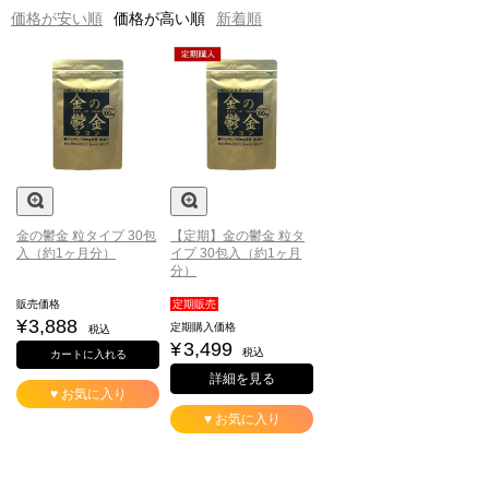
価格が安い順
価格が高い順
新着順
金の鬱金 粒タイプ 30包
【定期】金の鬱金 粒タ
入（約1ヶ月分）
イプ 30包入（約1ヶ月
分）
販売価格
定期販売
¥
3,888
定期購入価格
税込
¥
3,499
税込
カートに入れる
詳細を見る
♥ お気に入り
♥ お気に入り