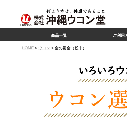
商品一覧
ご利用
ウコン
コラーゲン
ハブ
モリンガ
沖縄産フルーツ
沖縄食品
HOME
ウコン
金の鬱金（粉末）