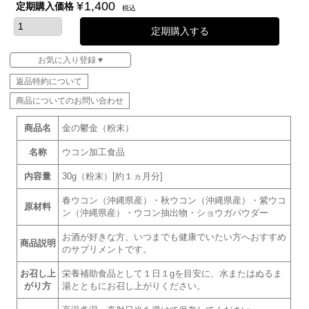
¥
1,400
定期購入価格
税込
定期購入する
お気に入り登録 ♥
返品特約について
商品についてのお問い合わせ
商品名
金の鬱金（粉末）
名称
ウコン加工食品
内容量
30g（粉末）[約１ヵ月分]
春ウコン（沖縄県産）・秋ウコン（沖縄県産）・紫ウコ
原材料
ン（沖縄県産）・ウコン抽出物・ショウガパウダー
お酒が好きな方、いつまでも健康でいたい方へおすすめ
商品説明
のサプリメントです。
お召し上
栄養補助食品として１日１gを目安に、水またはぬるま
がり方
湯とともにお召し上がりください。