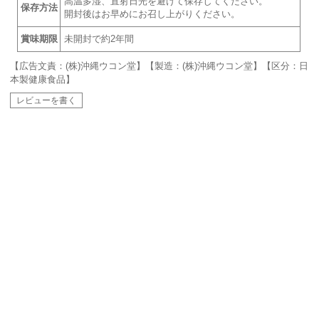
高温多湿、直射日光を避けて保存してください。
保存方法
開封後はお早めにお召し上がりください。
賞味期限
未開封で約2年間
【広告文責：(株)沖縄ウコン堂】【製造：(株)沖縄ウコン堂】【区分：日
本製健康食品】
レビューを書く