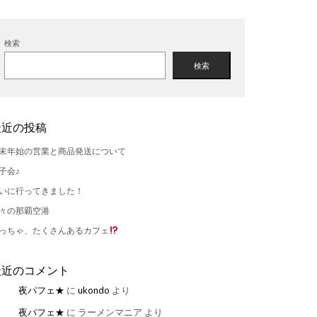
検索
検索
最近の投稿
末年始の営業と商品発送について
子会♪
いに行ってきました！
々の那覇空港
っちゃ、たくさんあるカフェ
最近のコメント
夜パフェ★
に
ukondo
より
夜パフェ★
に
ラーメンマニア
より