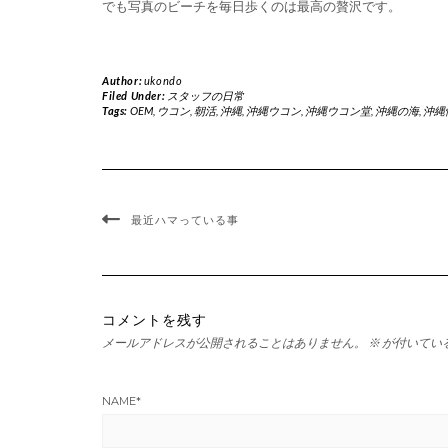
でも写真のビーチを毎日歩くのは最高の贅沢です。
Author:
ukondo
Filed Under:
スタッフの日常
Tags:
OEM
,
ウコン
,
朝活
,
沖縄
,
沖縄ウコン
,
沖縄ウコン堂
,
沖縄の海
,
沖縄
最近ハマっている事
コメントを残す
メールアドレスが公開されることはありません。
※
が付いてい
NAME
*