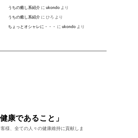
うちの癒し系紹介
に
ukondo
より
うちの癒し系紹介
に
ひろ
より
ちょっとオシャレに・・・
に
ukondo
より
、健康であること」
お客様、全ての人々の健康維持に貢献しま