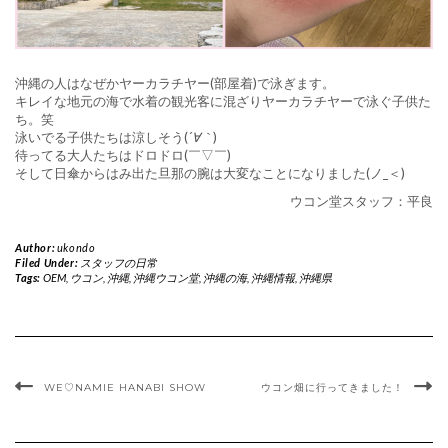
沖縄の人はなぜかヤーカラチヤー(部屋着)で泳ぎます。
キレイな地元の海で水着の観光客に混ざりヤーカラチヤーで泳ぐ子供た
ち。笑
泳いでる子供たちは涼しそう(
´∀｀
)
待ってる大人たちはドロドロ(￣▽￣)
そして日傘からはみ出た旦那の腕は大変なことになりました(ノ_＜)
ウコン堂スタッフ：平良
Author:
ukondo
Filed Under:
スタッフの日常
Tags:
OEM
,
ウコン
,
沖縄
,
沖縄ウコン堂
,
沖縄の海
,
沖縄情報
,
沖縄県
WE♡NAMIE HANABI SHOW
ウコン畑に行ってきました！