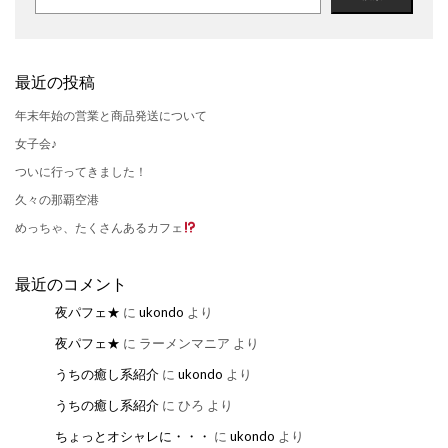
最近の投稿
年末年始の営業と商品発送について
女子会♪
ついに行ってきました！
久々の那覇空港
めっちゃ、たくさんあるカフェ
最近のコメント
夜パフェ★
に
ukondo
より
夜パフェ★
に
ラーメンマニア
より
うちの癒し系紹介
に
ukondo
より
うちの癒し系紹介
に
ひろ
より
ちょっとオシャレに・・・
に
ukondo
より