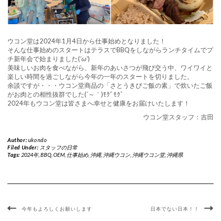
ウコン堂は2024年1月4日から仕事始めとなりました！
そんな仕事始めのスタートはテラスでBBQをしながらランチタイムでプ
チ新年会で始まりました(
‘ω’
)
美味しいお肉を食べながら、新年のあいさつが飛び交う中、ワイワイと
楽しい時間を過ごしながら今年の一年のスタートを切りました。
余談ですが・・・ウコン堂商品の「さとうきびご飯の素」で炊いたご飯
がお肉との相性抜群でした(´～｀)ﾓｸﾞﾓｸﾞ
2024年もウコン堂は皆さまへ幸せと健康をお届けいたします！
ウコン堂スタッフ：吉田
Author:
ukondo
Filed Under:
スタッフの日常
Tags:
2024年
,
BBQ
,
OEM
,
仕事始め
,
沖縄
,
沖縄ウコン
,
沖縄ウコン堂
,
沖縄県
今年もよろしくお願いします
日本でない日本！！