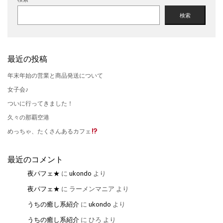
検索
最近の投稿
年末年始の営業と商品発送について
女子会♪
ついに行ってきました！
久々の那覇空港
めっちゃ、たくさんあるカフェ
最近のコメント
夜パフェ★
に
ukondo
より
夜パフェ★
に
ラーメンマニア
より
うちの癒し系紹介
に
ukondo
より
うちの癒し系紹介
に
ひろ
より