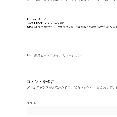
Author:
ukondo
Filed Under:
スタッフの日常
Tags:
OEM
,
沖縄ウコン
,
沖縄ウコン堂
,
沖縄情報
,
沖縄県
,
羽田空港
,
那覇
糸満ピースフルイルミネーション！
コメントを残す
メールアドレスが公開されることはありません。
※
が付いてい
NAME
*