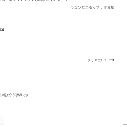
ウコン堂スタッフ：渡具知
空港
フリマにGO
る欄は必須項目です