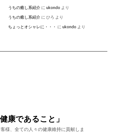
うちの癒し系紹介
に
ukondo
より
うちの癒し系紹介
に
ひろ
より
ちょっとオシャレに・・・
に
ukondo
より
、健康であること」
お客様、全ての人々の健康維持に貢献しま