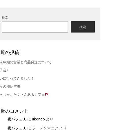
検索
検索
最近の投稿
末年始の営業と商品発送について
子会♪
いに行ってきました！
々の那覇空港
っちゃ、たくさんあるカフェ
最近のコメント
夜パフェ★
に
ukondo
より
夜パフェ★
に
ラーメンマニア
より