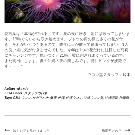
花言葉は「幸福が訪れる」です。夏の夜に咲き、朝には散ってしまいま
す。19時ぐらいから咲き始めます。ブドウの房の様に多くの花が付
き、それがいくつもあるので、昨年は目が散って欲張ってしまい、1人
の良い点に気が付きませんでした。今年は1つの花だけに注目した写真
にチャレンジです。気がつくと21時、蚊に刺されまくっているので、
また明日にします。夏の沖縄の夜の楽しみです。特にピンクが妖艶で
す・・・？
ウコン堂スタッフ：鈴木
Author:
ukondo
Filed Under:
スタッフの日常
Tags:
OEM
,
ウコン
,
サガリバナ
,
健康
,
沖縄
,
沖縄ウコン
,
沖縄ウコン堂
,
沖縄情報
,
沖縄県
珍しい花を見かけました
梅雨明けの空