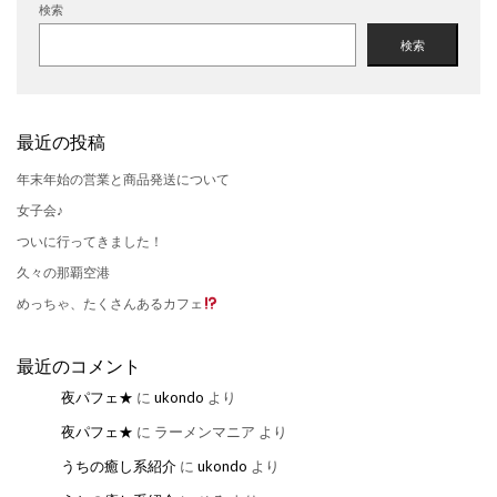
検索
検索
最近の投稿
年末年始の営業と商品発送について
女子会♪
ついに行ってきました！
久々の那覇空港
めっちゃ、たくさんあるカフェ
最近のコメント
夜パフェ★
に
ukondo
より
夜パフェ★
に
ラーメンマニア
より
うちの癒し系紹介
に
ukondo
より