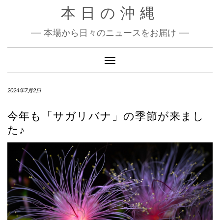
Skip
本日の沖縄
to
content
本場から日々のニュースをお届け
Toggle Navigation
2024年7月2日
今年も「サガリバナ」の季節が来まし
た♪