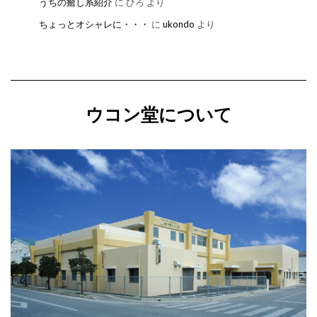
うちの癒し系紹介
に
ひろ
より
ちょっとオシャレに・・・
に
ukondo
より
ウコン堂について