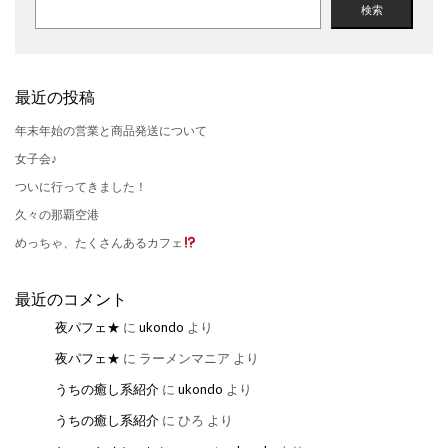
検索
最近の投稿
年末年始の営業と商品発送について
女子会♪
ついに行ってきました！
久々の那覇空港
めっちゃ、たくさんあるカフェ
最近のコメント
夜パフェ★
に
ukondo
より
夜パフェ★
に
ラーメンマニア
より
うちの癒し系紹介
に
ukondo
より
うちの癒し系紹介
に
ひろ
より