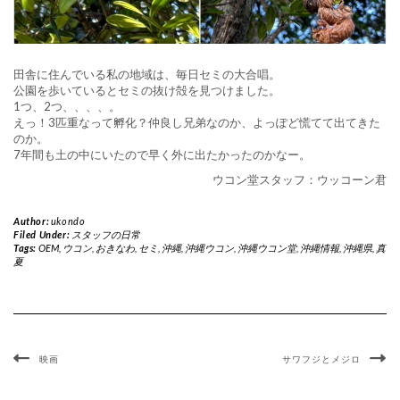
田舎に住んでいる私の地域は、毎日セミの大合唱。
公園を歩いているとセミの抜け殻を見つけました。
1つ、2つ、、、、。
えっ！3匹重なって孵化？仲良し兄弟なのか、よっぽど慌てて出てきた
のか。
7年間も土の中にいたので早く外に出たかったのかなー。
ウコン堂スタッフ：ウッコーン君
Author:
ukondo
Filed Under:
スタッフの日常
Tags:
OEM
,
ウコン
,
おきなわ
,
セミ
,
沖縄
,
沖縄ウコン
,
沖縄ウコン堂
,
沖縄情報
,
沖縄県
,
真
夏
映画
サワフジとメジロ