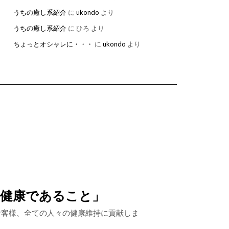
うちの癒し系紹介
に
ukondo
より
うちの癒し系紹介
に
ひろ
より
ちょっとオシャレに・・・
に
ukondo
より
、健康であること」
お客様、全ての人々の健康維持に貢献しま