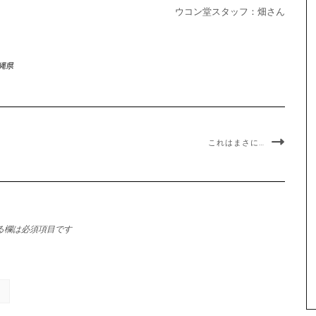
ウコン堂スタッフ：畑さん
縄県
これはまさに…
る欄は必須項目です