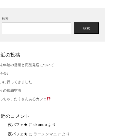
検索
検索
最近の投稿
末年始の営業と商品発送について
子会♪
いに行ってきました！
々の那覇空港
っちゃ、たくさんあるカフェ
最近のコメント
夜パフェ★
に
ukondo
より
夜パフェ★
に
ラーメンマニア
より