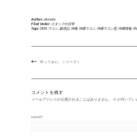
Author:
ukondo
Filed Under:
スタッフの日常
Tags:
OEM
,
ウコン
,
栽培記
,
沖縄
,
沖縄ウコン
,
沖縄ウコン堂
,
沖縄情報
,
沖
作ってみた。シリーズ！
コメントを残す
メールアドレスが公開されることはありません。
※
が付いてい
NAME
*