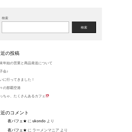
検索
検索
最近の投稿
末年始の営業と商品発送について
子会♪
いに行ってきました！
々の那覇空港
っちゃ、たくさんあるカフェ
最近のコメント
夜パフェ★
に
ukondo
より
夜パフェ★
に
ラーメンマニア
より