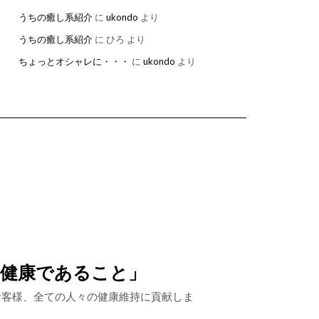
うちの癒し系紹介
に
ukondo
より
うちの癒し系紹介
に
ひろ
より
ちょっとオシャレに・・・
に
ukondo
より
、健康であること」
お客様、全ての人々の健康維持に貢献しま