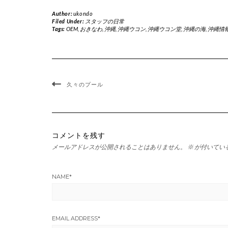
Author:
ukondo
Filed Under:
スタッフの日常
Tags:
OEM
,
おきなわ
,
沖縄
,
沖縄ウコン
,
沖縄ウコン堂
,
沖縄の海
,
沖縄情
久々のプール
コメントを残す
メールアドレスが公開されることはありません。
※
が付いてい
NAME
*
EMAIL ADDRESS
*