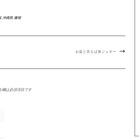
報
,
沖縄県
,
珊瑚
お盆と言えば道ジュネー
る欄は必須項目です