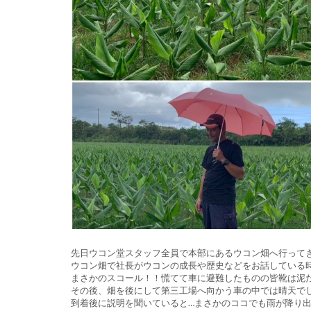
先日ウコン堂スタッフ全員で本部にあるウコン畑へ行って
ウコン畑で社長がウコンの成長や歴史などをお話している
まさかのスコール！！慌てて車に避難したものの皆靴は泥
その後、畑を後にして第三工場へ向かう車の中では晴天で
到着後に説明を聞いていると…まさかのココでも雨が降り