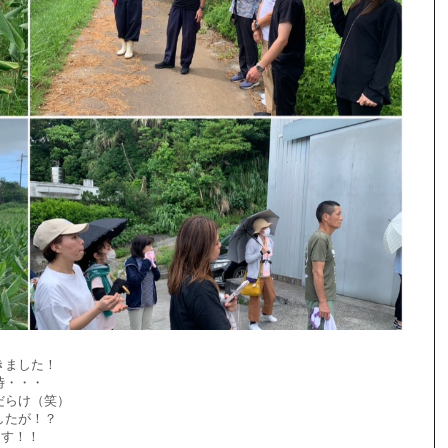
きました！
時・・・
だらけ（笑）
したが！？
出す！！