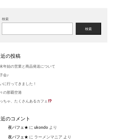
検索
検索
最近の投稿
末年始の営業と商品発送について
子会♪
いに行ってきました！
々の那覇空港
っちゃ、たくさんあるカフェ
最近のコメント
夜パフェ★
に
ukondo
より
夜パフェ★
に
ラーメンマニア
より