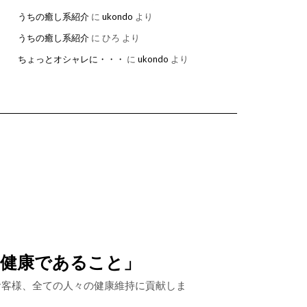
うちの癒し系紹介
に
ukondo
より
うちの癒し系紹介
に
ひろ
より
ちょっとオシャレに・・・
に
ukondo
より
、健康であること」
お客様、全ての人々の健康維持に貢献しま