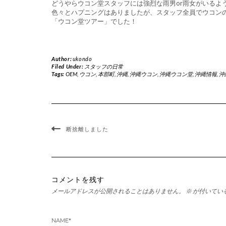
どうやらウコン堂スタッフには強烈な雨男or雨女がいるよ
色々とハプニングはありましたが、スタッフ全員でウコン
「ウコン堂ツアー」でした！
Author:
ukondo
Filed Under:
スタッフの日常
Tags:
OEM
,
ウコン
,
本部町
,
沖縄
,
沖縄ウコン
,
沖縄ウコン堂
,
沖縄情報
,
沖
断捨離しました
コメントを残す
メールアドレスが公開されることはありません。
※
が付いてい
NAME
*