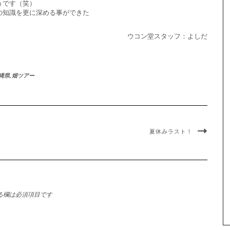
うです（笑）
の知識を更に深める事ができた
ウコン堂スタッフ：よしだ
縄県
,
畑ツアー
夏休みラスト！
る欄は必須項目です