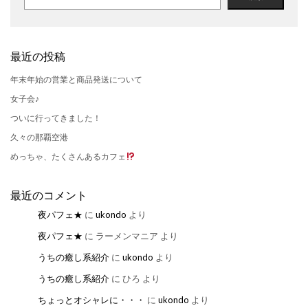
最近の投稿
年末年始の営業と商品発送について
女子会♪
ついに行ってきました！
久々の那覇空港
めっちゃ、たくさんあるカフェ
最近のコメント
夜パフェ★
に
ukondo
より
夜パフェ★
に
ラーメンマニア
より
うちの癒し系紹介
に
ukondo
より
うちの癒し系紹介
に
ひろ
より
ちょっとオシャレに・・・
に
ukondo
より