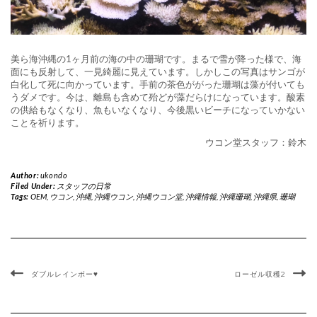
美ら海沖縄の1ヶ月前の海の中の珊瑚です。まるで雪が降った様で、海
面にも反射して、一見綺麗に見えています。しかしこの写真はサンゴが
白化して死に向かっています。手前の茶色ががった珊瑚は藻が付いても
うダメです。今は、離島も含めて殆どが藻だらけになっています。酸素
の供給もなくなり、魚もいなくなり、今後黒いビーチになっていかない
ことを祈ります。
ウコン堂スタッフ：鈴木
Author:
ukondo
Filed Under:
スタッフの日常
Tags:
OEM
,
ウコン
,
沖縄
,
沖縄ウコン
,
沖縄ウコン堂
,
沖縄情報
,
沖縄珊瑚
,
沖縄県
,
珊瑚
ダブルレインボー♥
ローゼル収穫2