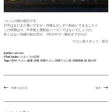
ついこの間の朝日です。
日中はまだまだ暑いですが、沖縄も少しずつ秋めいてきました☆
この時期は小、中学校と運動会シーズンではないでしょうか。
長くはない沖縄の秋の空が、1年の中で一番好きです(
‘ω’
)
ウコン堂スタッフ：登川
Author:
ukondo
Filed Under:
スタッフの日常
Tags:
OEM
,
ウコン
,
健康
,
沖縄
,
沖縄ウコン
,
沖縄ウコン堂
,
沖縄情報
,
秋
,
秋の空
沖縄そばの日
福木