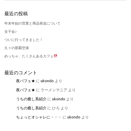
最近の投稿
年末年始の営業と商品発送について
女子会♪
ついに行ってきました！
久々の那覇空港
めっちゃ、たくさんあるカフェ
最近のコメント
夜パフェ★
に
ukondo
より
夜パフェ★
に
ラーメンマニア
より
うちの癒し系紹介
に
ukondo
より
うちの癒し系紹介
に
ひろ
より
ちょっとオシャレに・・・
に
ukondo
より