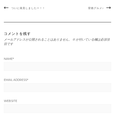
ついに発見しましたー！！
背徳グルメ♪
コメントを残す
メールアドレスが公開されることはありません。
※
が付いている欄は必須項
目です
NAME
*
EMAIL ADDRESS
*
WEBSITE