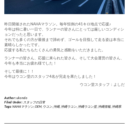
昨日開催されたNAHAマラソン。毎年恒例の41キロ地点で応援♪
今年は特に暑い一日で、ランナーの皆さんにとっては厳しいコンディシ
ョンだったと思います。
それでも多くの方が最後まで諦めず、ゴールを目指して走る姿は本当に
素晴らしかったです。
応援する私たちもたくさんの勇気と感動をいただきました。
ランナーの皆さん、応援に来られた皆さん、そして大会運営の皆さん、
今年も本当にお疲れ様でした！
そして最後に！！
今年はウコン堂のスタッフ4名が完走を果たしました！
ウコン堂スタッフ：よしだ
Author:
ukondo
Filed Under:
スタッフの日常
Tags:
NAHAマラソン
,
OEM
,
ウコン
,
沖縄
,
沖縄ウコン
,
沖縄ウコン堂
,
沖縄情報
,
沖縄県