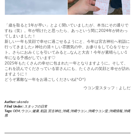
「歳を取ると1年が早い」とよく聞いていましたが、本当にその通りで
すね（笑）。年が明けたと思ったら、あっという間に2024年が終わっ
てしまいました！
新しい一年も笑顔で幸せに過ごせるようにと、今年は宮古神社へ初詣に
行ってきました♪ 神社の清々しい雰囲気の中、お参りをして心をリセッ
ト。さらにおみくじを引いてみると…なんと大吉！今年が素晴らしい1
年になる予感がしています♡
2025年もたくさんの幸せに包まれた一年となりますように。そして、
これを読んでくださっている皆さんにも、たくさんの笑顔と幸せが訪れ
ますように！
どうぞ素敵な一年をお過ごしくださいね(^O^)
ウコン堂スタッフ：よしだ
Author:
ukondo
Filed Under:
スタッフの日常
Tags:
OEM
,
ウコン
,
健康
,
初詣
,
宮古神社
,
沖縄
,
沖縄ウコン
,
沖縄ウコン堂
,
沖縄情報
,
沖縄
県