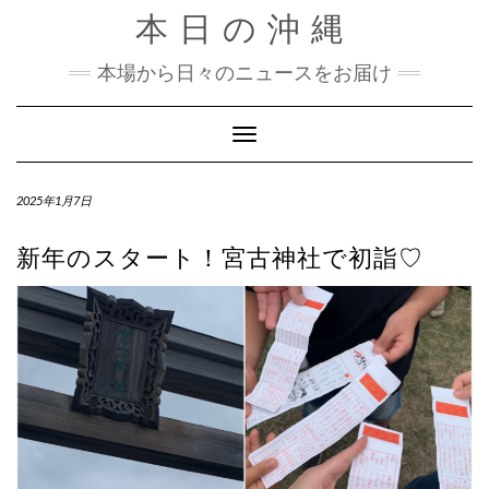
Skip
本日の沖縄
to
content
本場から日々のニュースをお届け
Toggle Navigation
2025年1月7日
新年のスタート！宮古神社で初詣♡