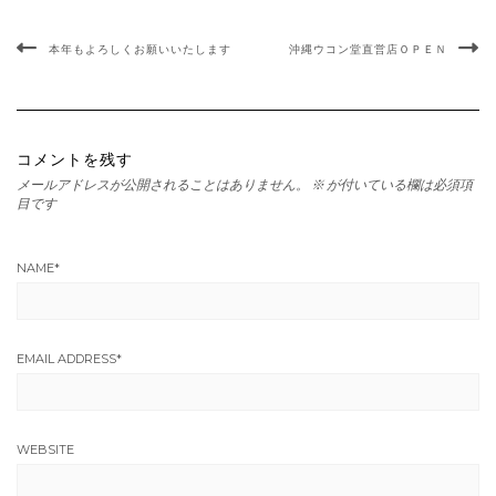
本年もよろしくお願いいたします
沖縄ウコン堂直営店ＯＰＥＮ
コメントを残す
メールアドレスが公開されることはありません。
※
が付いている欄は必須項
目です
NAME
*
EMAIL ADDRESS
*
WEBSITE