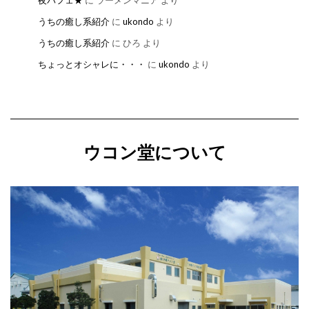
夜パフェ★
に
ラーメンマニア
より
うちの癒し系紹介
に
ukondo
より
うちの癒し系紹介
に
ひろ
より
ちょっとオシャレに・・・
に
ukondo
より
ウコン堂について