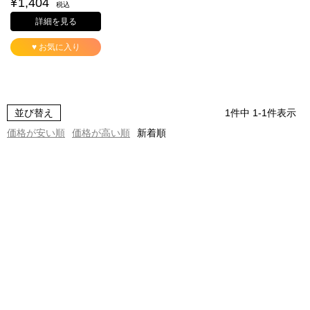
¥
1,404
税込
詳細を見る
♥ お気に入り
並び替え
1
件中
1
-
1
件表示
価格が安い順
価格が高い順
新着順