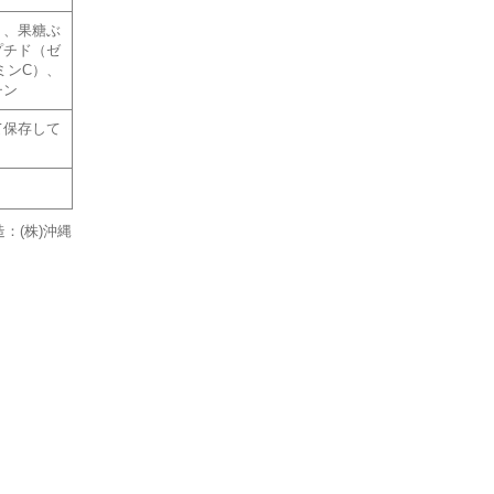
）、果糖ぶ
プチド（ゼ
ミンC）、
チン
て保存して
：(株)沖縄