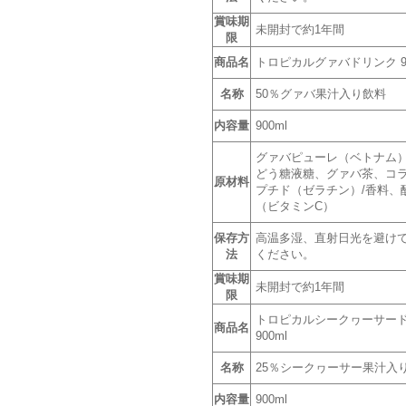
賞味期
未開封で約1年間
限
商品名
トロピカルグァバドリンク 90
名称
50％グァバ果汁入り飲料
内容量
900ml
グァバピューレ（ベトナム
どう糖液糖、グァバ茶、コ
原材料
プチド（ゼラチン）/香料、
（ビタミンC）
保存方
高温多湿、直射日光を避け
法
ください。
賞味期
未開封で約1年間
限
トロピカルシークヮーサー
商品名
900ml
名称
25％シークヮーサー果汁入
内容量
900ml