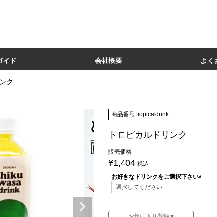
ガイド
会社概要
よく
ンク
商品番号
tropicaldrink
トロピカルドリンク
販売価格
¥
1,404
税込
お好きなドリンクをご選択下さい
(必
須)
お気に入り登録 ♥