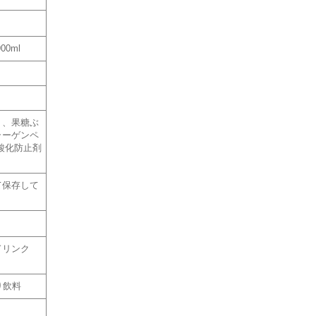
0ml
）、果糖ぶ
ラーゲンペ
酸化防止剤
て保存して
ドリンク
り飲料