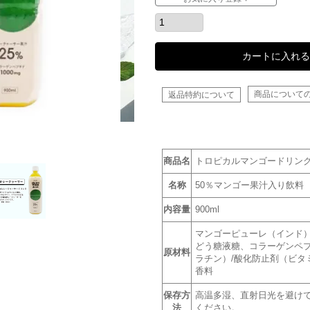
カートに入れる
商品について
返品特約について
商品名
トロピカルマンゴードリンク 9
名称
50％マンゴー果汁入り飲料
内容量
900ml
マンゴーピューレ（インド
どう糖液糖、コラーゲンペ
原材料
ラチン）/酸化防止剤（ビタ
香料
保存方
高温多湿、直射日光を避け
法
ください。