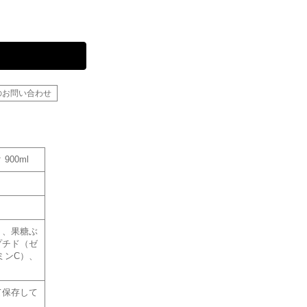
のお問い合わせ
00ml
）、果糖ぶ
プチド（ゼ
ミンC）、
て保存して