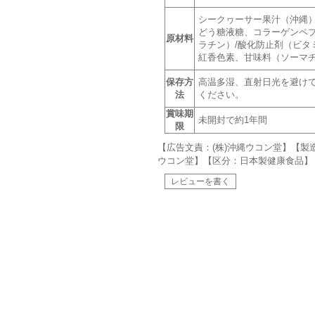
シークヮーサー果汁（沖縄
どう糖液糖、コラーゲンペ
原材料
ラチン）/酸化防止剤（ビタ
紅香色素、甘味料（ソーマ
保存方
高温多湿、直射日光を避け
法
ください。
賞味期
未開封で約1年間
限
【広告文責：(株)沖縄ウコン堂】【製造
ウコン堂】【区分：日本製健康食品】
レビューを書く